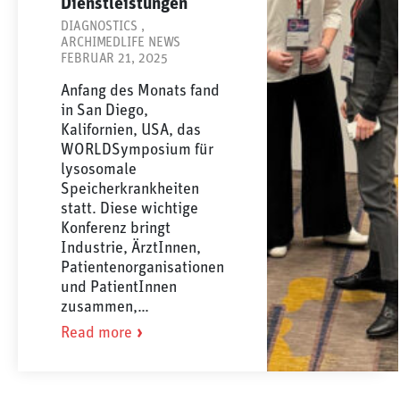
Dienstleistungen
DIAGNOSTICS
,
ARCHIMEDLIFE NEWS
FEBRUAR 21, 2025
Anfang des Monats fand
in San Diego,
Kalifornien, USA, das
WORLDSymposium für
lysosomale
Speicherkrankheiten
statt. Diese wichtige
Konferenz bringt
Industrie, ÄrztInnen,
Patientenorganisationen
und PatientInnen
zusammen,…
Read more