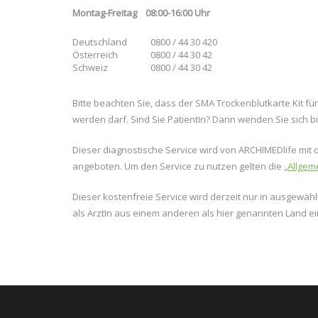
Montag-Freitag 08:00-16:00 Uhr
Deutschland
0800 / 44 30 420
Österreich
0800 / 44 30 42
Schweiz
0800 / 44 30 42
Bitte beachten Sie, dass der SMA Trockenblutkarte Kit f
werden darf. Sind Sie PatientIn? Dann wenden Sie sich bit
Dieser diagnostische Service wird von ARCHIMEDlife mit 
angeboten. Um den Service zu nutzen gelten die
„Allgem
Dieser kostenfreie Service wird derzeit nur in ausgewäh
als ÄrztIn aus einem anderen als hier genannten Land ei