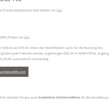
 (Trockenblutkarten): bitte klicken Sie
hier
(DBS) finden Sie
hier
.
(SN) ist als DBS-ID neben der Identifikation auch für die Nutzung des
ng kann jede PatientIn mit der zugehörigen DBS-ID im WEBPORTAL angeleg
s ÄrztIn automatisch verständigt.
archimedlife.com
tehen darüber hinaus auch
kostenlose Service-Hotlines
für die Bestellung