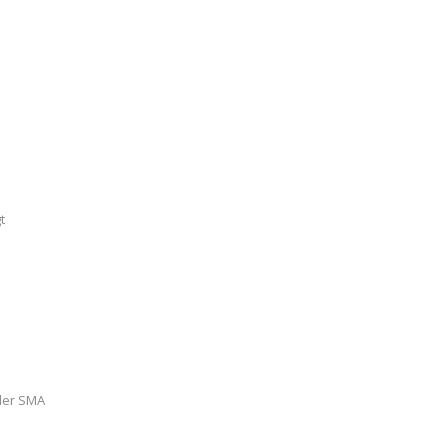
t
 der SMA