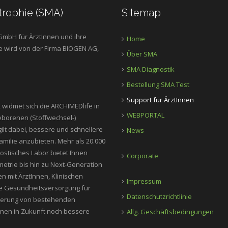
atrophie (SMA)
Sitemap
 GmbH für ÄrztInnen und ihre
Home
ive wird von der Firma BIOGEN AG,
Über SMA
SMA Diagnostik
Bestellung SMA Test
Support für ÄrztInnen
 widmet sich die ARCHIMEDlife in
WEBPORTAL
eborenen (Stoffwechsel-)
ilt dabei, bessere und schnellere
News
Familie anzubieten. Mehr als 20.000
ostisches Labor bietet Ihnen
Corporate
etrie bis hin zu Next-Generation
n mit ÄrztInnen, Klinischen
Impressum
rte Gesundheitsversorgung für
Datenschutzrichtlinie
mierung von bestehenden
nen in Zukunft noch bessere
Allg. Geschäftsbedingungen