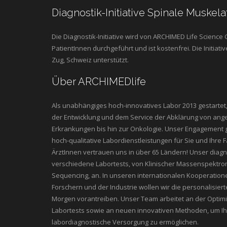
Diagnostik-Initiative Spinale Muskel
Die Diagnostik-Initiative wird von ARCHIMED Life Science
PatientInnen durchgeführt und ist kostenfrei. Die Initiat
Zug, Schweiz unterstützt.
Über ARCHIMEDlife
Als unabhängiges hoch-innovatives Labor 2013 gestartet,
der Entwicklung und dem Service der Abklärung von ang
Erkrankungen bis hin zur Onkologie. Unser Engagement g
hoch-qualitative Labordienstleistungen für Sie und Ihre 
ÄrztInnen vertrauen uns in über 65 Ländern! Unser diagn
verschiedene Labortests, von Klinischer Massenspektrom
Sequencing, an. In unseren internationalen Kooperatione
Forschern und der Industrie wollen wir die personalisie
Morgen vorantreiben. Unser Team arbeitet an der Opti
Labortests sowie an neuen innovativen Methoden, um Ih
labordiagnostische Versorgung zu ermöglichen.