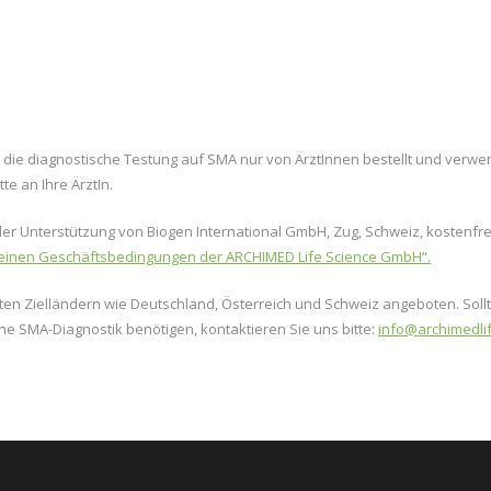
ür die diagnostische Testung auf SMA nur von ÄrztInnen bestellt und verwe
te an Ihre ÄrztIn.
der Unterstützung von Biogen International GmbH, Zug, Schweiz, kostenfre
einen Geschäftsbedingungen der ARCHIMED Life Science GmbH“.
lten Zielländern wie Deutschland, Österreich und Schweiz angeboten. Soll
ne SMA-Diagnostik benötigen, kontaktieren Sie uns bitte:
info@archimedli