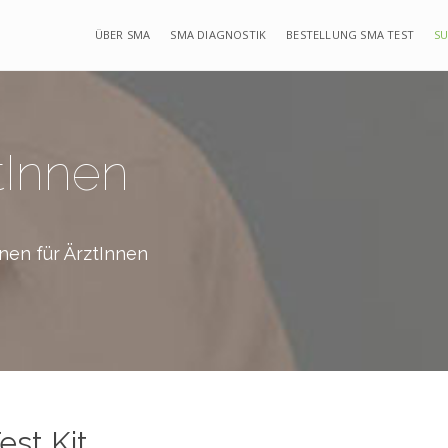
ÜBER SMA
SMA DIAGNOSTIK
BESTELLUNG SMA TEST
SU
tInnen
onen für ÄrztInnen
est Kit